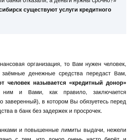
ли банки отказали, а деньги нужны срочно?»
осибирск существуют услуги кредитного
нансовая организация, то Вам нужен человек,
а заёмные денежные средства передаст Вам,
от человек называется «кредитный донор»
 ним и Вами, как правило, заключается
о заверенный), в котором Вы обязуетесь перед
тва в банк без задержек и просрочек.
анками и повышенные лимиты выдачи, нежели
зано с тем, что донор очень часто берёт и