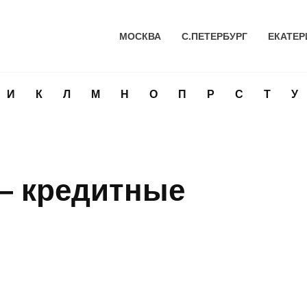
МОСКВА
С.ПЕТЕРБУРГ
ЕКАТЕР
И
К
Л
М
Н
О
П
Р
С
Т
У
— кредитные