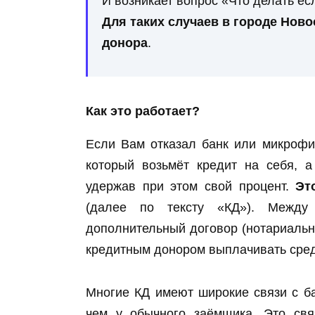
И возникает вопрос «Что делать ес
Для таких случаев в городе Нов
донора
.
Как это работает?
Если Вам отказал банк или микрофи
который возьмёт кредит на себя, 
удержав при этом свой процент.
Эт
(далее по тексту «КД»). Между
дополнительный договор (нотариальн
кредитным донором выплачивать средс
Многие КД имеют широкие связи с б
чем у обычного заёмщика. Это свя