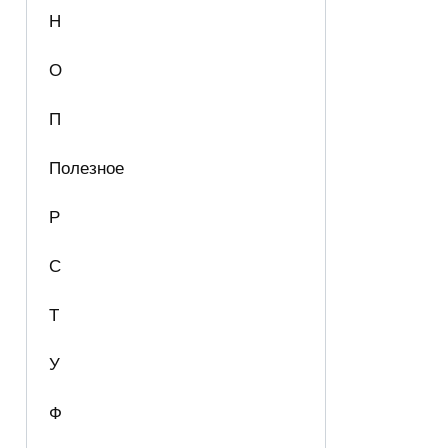
Н
О
П
Полезное
Р
С
Т
У
Ф