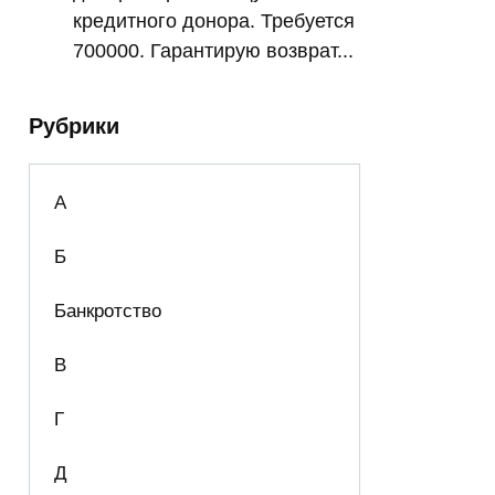
кредитного донора. Требуется
700000. Гарантирую возврат...
Рубрики
А
Б
Банкротство
В
Г
Д