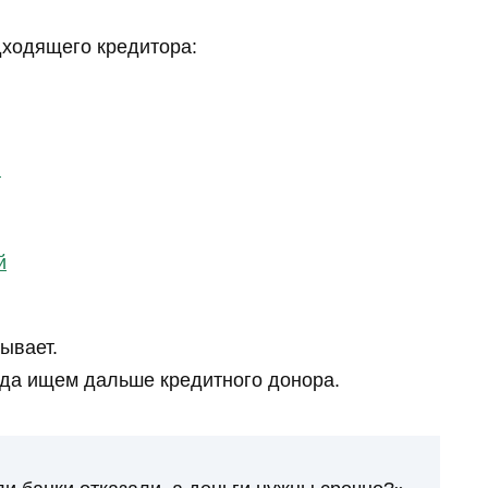
дходящего кредитора:
й
й
зывает.
гда ищем дальше кредитного донора.