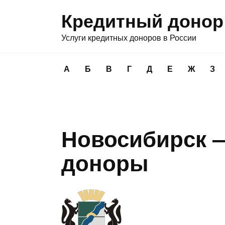
Перейти
Кредитный донор
к
содержанию
Услуги кредитных доноров в России
А
Б
В
Г
Д
Е
Ж
З
Новосибирск 
доноры