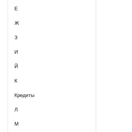
Е
Ж
З
И
Й
К
Кредиты
Л
М