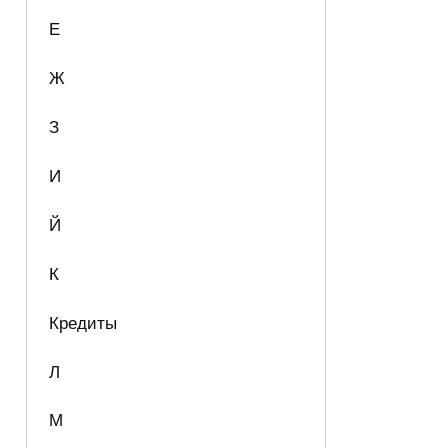
Е
Ж
З
И
Й
К
Кредиты
Л
М