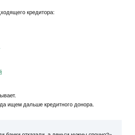
дходящего кредитора:
й
й
зывает.
гда ищем дальше кредитного донора.
ли банки отказали, а деньги нужны срочно?»