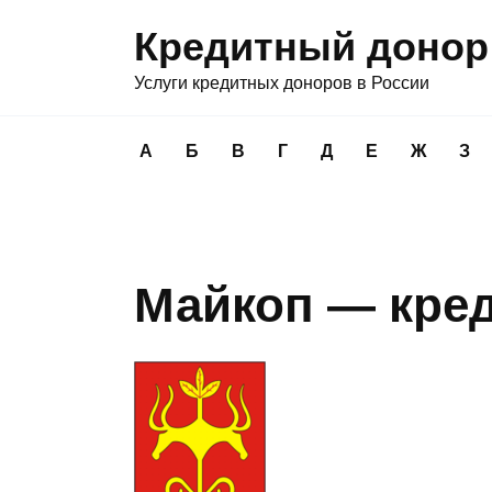
Перейти
Кредитный донор
к
содержанию
Услуги кредитных доноров в России
А
Б
В
Г
Д
Е
Ж
З
Майкоп — кре