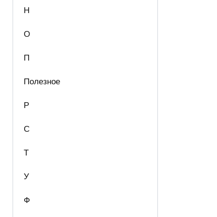
Н
О
П
Полезное
Р
С
Т
У
Ф