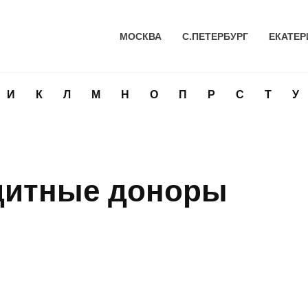
МОСКВА
С.ПЕТЕРБУРГ
ЕКАТЕР
И
К
Л
М
Н
О
П
Р
С
Т
У
дитные доноры