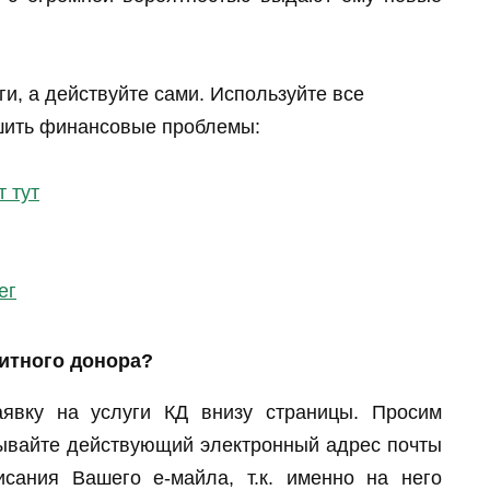
ги, а действуйте сами. Используйте все
шить финансовые проблемы:
т тут
ег
дитного донора?
аявку на услуги КД внизу страницы. Просим
зывайте действующий электронный адрес почты
сания Вашего е-майла, т.к. именно на него