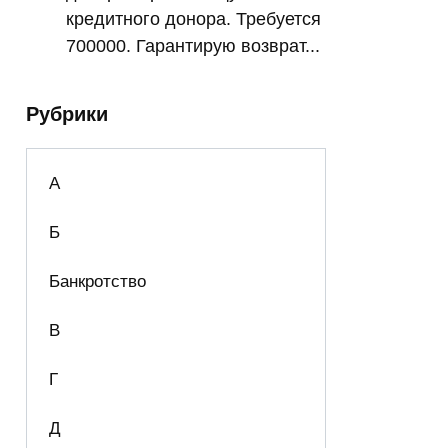
кредитного донора. Требуется
700000. Гарантирую возврат...
Рубрики
А
Б
Банкротство
В
Г
Д