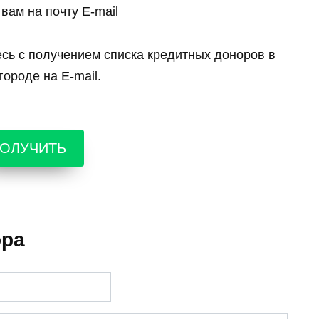
вам на почту E-mail
есь с получением списка кредитных доноров в
ороде на E-mail.
ОЛУЧИТЬ
ора