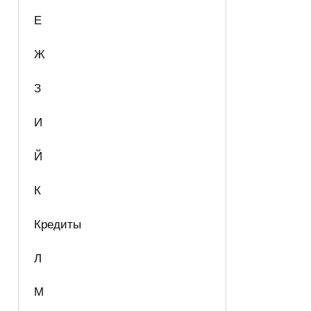
Е
Ж
З
И
Й
К
Кредиты
Л
М