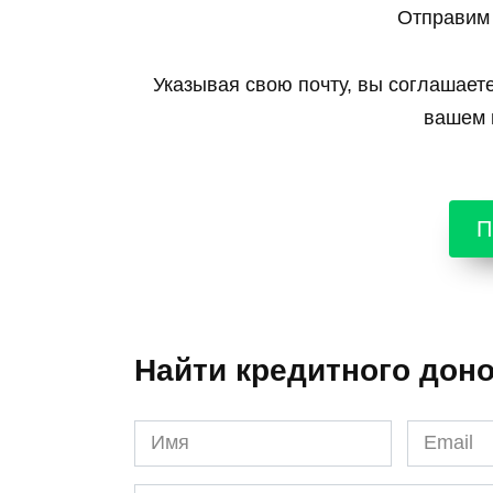
Отправим 
Указывая свою почту, вы соглашает
вашем г
П
Найти кредитного дон
Имя
Email
*
*