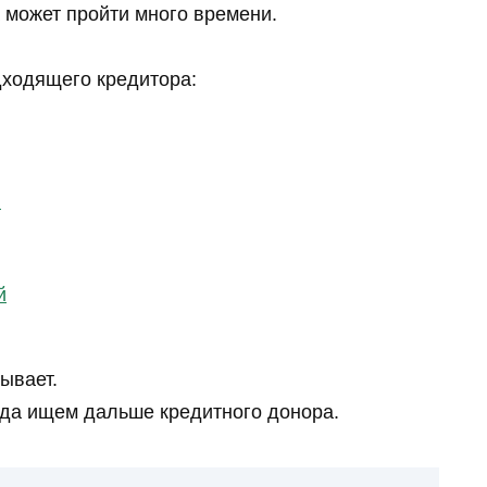
 может пройти много времени.
дходящего кредитора:
й
й
зывает.
гда ищем дальше кредитного донора.