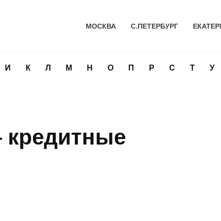
МОСКВА
С.ПЕТЕРБУРГ
ЕКАТЕР
И
К
Л
М
Н
О
П
Р
С
Т
У
— кредитные