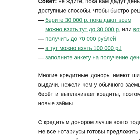
Совет:
не ждите, пока вам дадут день
доступные способы, чтобы быстро ре
—
берите 30 000 р. пока дают всем
—
можно взять тут до 30 000 р.
или
во
—
получить до 70 000 рублей
—
а тут можно взять 100 000 р.!
—
заполните анкету на получение ден
Многие кредитные доноры имеют ши
выдачи, нежели чем у обычного заёмщ
берёт и выплачивает кредиты, поэто
новые займы.
С кредитым донором лучше всего подп
Не все нотариусы готовы предложить та