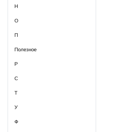
Н
О
П
Полезное
Р
С
Т
У
Ф