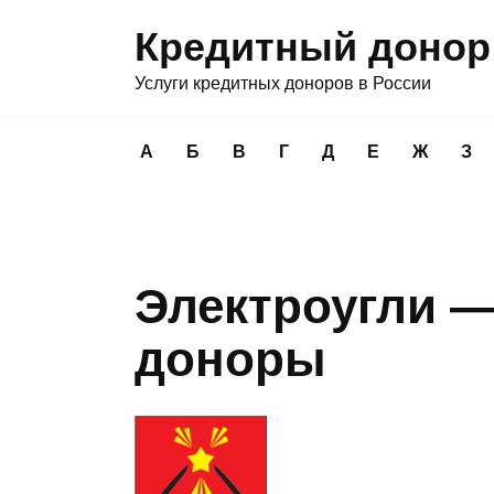
Перейти
Кредитный донор
к
содержанию
Услуги кредитных доноров в России
А
Б
В
Г
Д
Е
Ж
З
Электроугли 
доноры