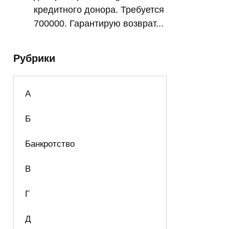
кредитного донора. Требуется
700000. Гарантирую возврат...
Рубрики
А
Б
Банкротство
В
Г
Д