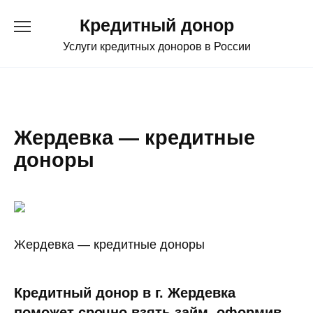
Перейти
Кредитный донор
к
содержанию
Услуги кредитных доноров в России
Жердевка — кредитные
доноры
Жердевка — кредитные доноры
Кредитный донор в г. Жердевка
поможет срочно взять займ, оформив