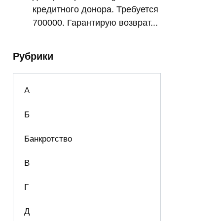
кредитного донора. Требуется
700000. Гарантирую возврат...
Рубрики
А
Б
Банкротство
В
Г
Д