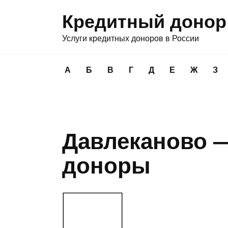
Перейти
Кредитный донор
к
содержанию
Услуги кредитных доноров в России
А
Б
В
Г
Д
Е
Ж
З
Давлеканово 
доноры