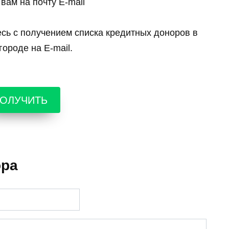
вам на почту E-mail
есь с получением списка кредитных доноров в
ороде на E-mail.
ОЛУЧИТЬ
ора