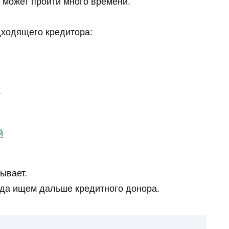
 может пройти много времени.
дходящего кредитора:
й
й
зывает.
гда ищем дальше кредитного донора.