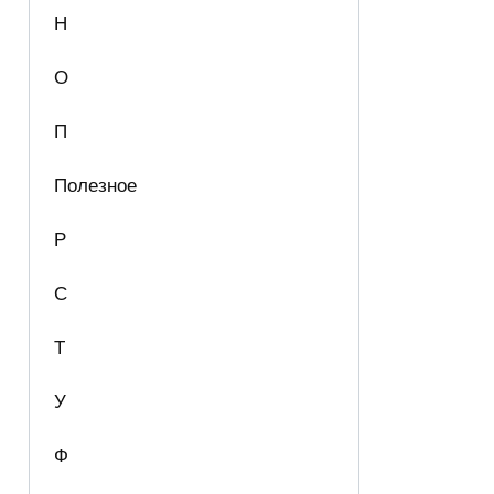
Н
О
П
Полезное
Р
С
Т
У
Ф