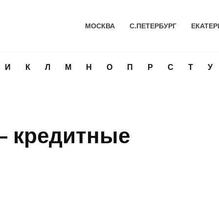
МОСКВА
С.ПЕТЕРБУРГ
ЕКАТЕР
И
К
Л
М
Н
О
П
Р
С
Т
У
— кредитные