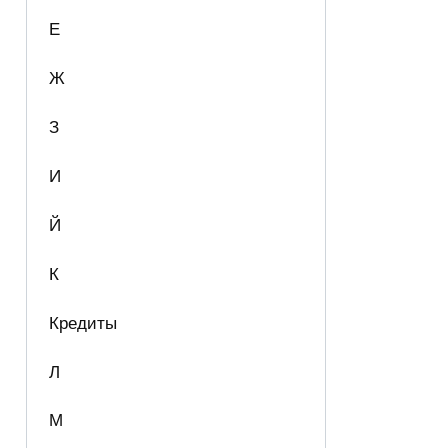
Е
Ж
З
И
Й
К
Кредиты
Л
М