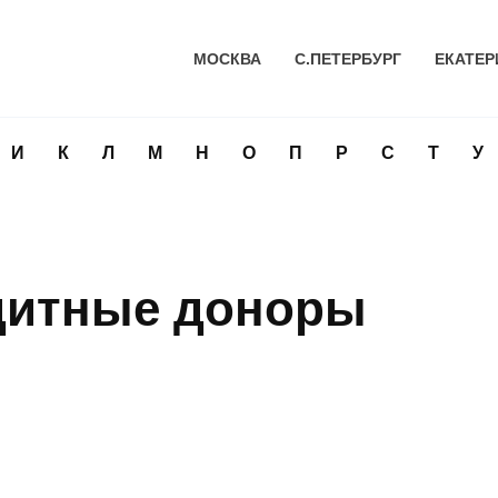
МОСКВА
С.ПЕТЕРБУРГ
ЕКАТЕР
И
К
Л
М
Н
О
П
Р
С
Т
У
дитные доноры