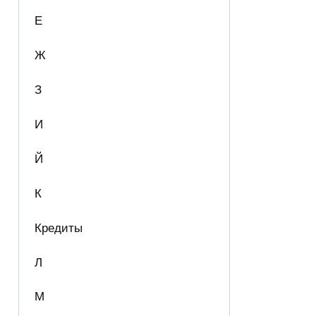
Е
Ж
З
И
Й
К
Кредиты
Л
М