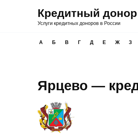
Перейти
Кредитный донор
к
содержанию
Услуги кредитных доноров в России
А
Б
В
Г
Д
Е
Ж
З
Ярцево — кре