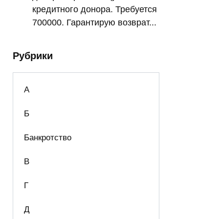
кредитного донора. Требуется
700000. Гарантирую возврат...
Рубрики
А
Б
Банкротство
В
Г
Д