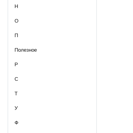
Н
О
П
Полезное
Р
С
Т
У
Ф