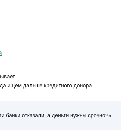
й
й
зывает.
гда ищем дальше кредитного донора.
ли банки отказали, а деньги нужны срочно?»