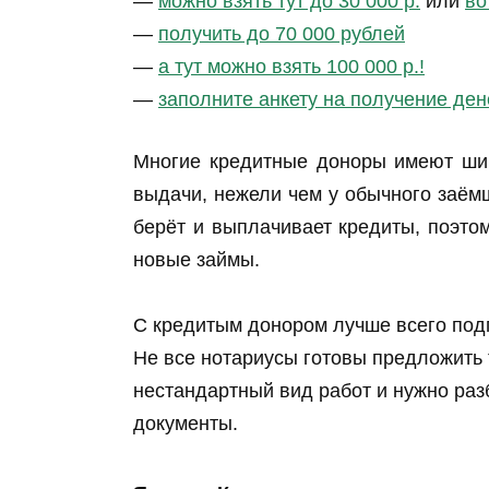
—
можно взять тут до 30 000 р.
или
во
—
получить до 70 000 рублей
—
а тут можно взять 100 000 р.!
—
заполните анкету на получение ден
Многие кредитные доноры имеют ши
выдачи, нежели чем у обычного заёмщ
берёт и выплачивает кредиты, поэто
новые займы.
С кредитым донором лучше всего подп
Не все нотариусы готовы предложить та
нестандартный вид работ и нужно раз
документы.